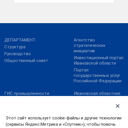
ДЕПАРТАМЕНТ
Агентство
стратегических
Структура
инициатив
Руководство
Инвестиционный портал
Общественный совет
Ивановской области
Портал
государственных услуг
Российской Федерации
ГИС промышленности
Ивановская областная
Дума
Минпромторг России
Правительство
Минэкономразвития
Ивановской области
России
Этот сайт использует cookie-файлы и другие технологии
Уполномоченный по
Фонд развития
правам человека в
(сервисы Яндекс.Метрика и «Спутник»), чтобы помочь
промышленности