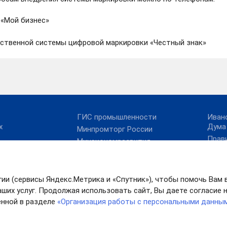
 «Мой бизнес»
рственной системы цифровой маркировки «Честный знак»
ГИС промышленности
Иван
х
Дума
Минпромторг России
Прав
Минэкономразвития
ый портал
Иван
России
бласти
Упол
Фонд развития
права
промышленности
гии (сервисы Яндекс.Метрика и «Спутник»), чтобы помочь Вам 
ых услуг
Иван
Фонд содействия
едерации
ших услуг. Продолжая использовать сайт, Вы даете согласие на
инновациям
нной в разделе
«Организация работы с персональными данны