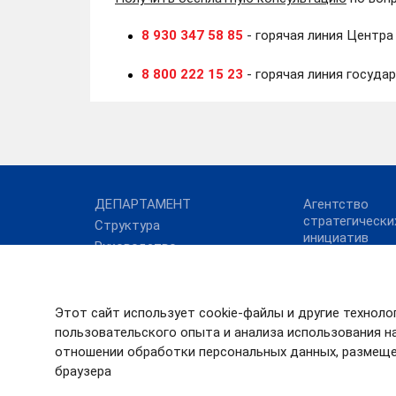
8 930 347 58 85
- горячая линия Центра
8 800 222 15 23
- горячая линия госуда
ДЕПАРТАМЕНТ
Агентство
стратегически
Структура
инициатив
Руководство
Инвестиционн
Общественный совет
Ивановской о
Портал
Этот сайт использует cookie-файлы и другие техноло
государственн
Российской Ф
пользовательского опыта и анализа использования на
отношении обработки персональных данных, размеще
браузера