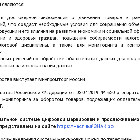
 являются:
й и достоверной информации о движении товаров в рам
ций, что создаст необходимые условия для сокращения объ
дукции и его влияния на развитие экономики и социальной с
ни и здоровья граждан, повышения собираемости налого
логовой дисциплины, а также для мониторинга и контр
х;
ичных решений по обработке обязательных данных для созд
ванных на использовании данных.
рства выступает Минпромторг России.
ьства Российской Федерации от 03.04.2019 № 620-р операт
 мониторинга за оборотом товаров, подлежащих обязател
Т».
нальной системе цифровой маркировки и прослеживаемо
 представлена на сайте
https://ЧестныйЗНАК.рф
осам внедрения системы маркировки можно по телефонам: