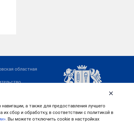
овская областная
ительство
овской области
номоченный по
м человека в
в навигации, а также для предоставления лучшего
овской области
 их сбор и обработку, в соответствии с политикой в
ми»
. Вы можете отключить cookie в настройках