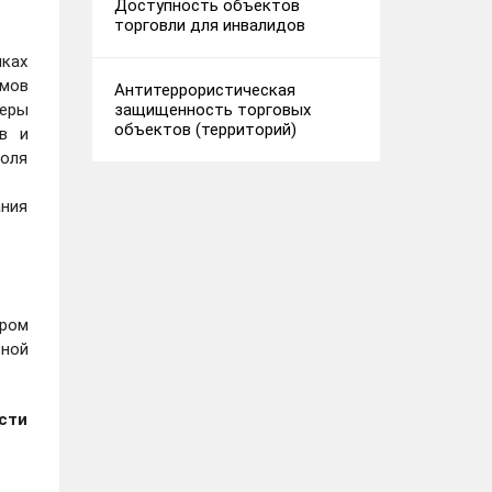
Доступность объектов
торговли для инвалидов
ках
емов
Антитеррористическая
защищенность торговых
феры
объектов (территорий)
в и
оля
ания
ором
ьной
сти