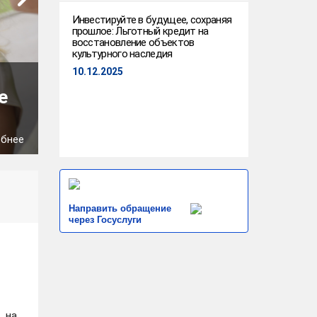
Инвестируйте в будущее, сохраняя
прошлое: Льготный кредит на
восстановление объектов
культурного наследия
10.12.2025
«ИННОПРОМ-2026»: проекты 
е
ключевыми для легпрома, ма
индустрии России
обнее
09.07.2026
1
из
1
Скачать фото
Направить обращение
через Госуслуги
гический университет, в 2008
льного образования «Северо-
 на