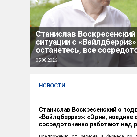
Станислав Воскресенский
ситуации с «Вайлдберриз»
останетесь, все сосредо
подробнее
05.08.2026
НОВОСТИ
Биографическая справка:
Станислав Воскресенский о под
Родилась 2 июня 1981 года в
«Вайлдберриз»: «Одни, наедине 
сосредоточенно работают над 
Образование высшее: в 2003 
году - Федеральное государ
Западная академия государст
Предложения от региона и бизнеса по 