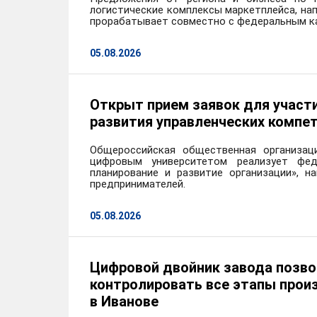
логистические комплексы маркетплейса, на
прорабатывает совместно с федеральным к
С 2003 года работала в ко
инженером-химиком в Ивано
05.08.2026
Более 15 лет работала в ор
руководящих должностях в сфе
в Администрации города Иван
Открыт прием заявок для участ
развития и торговли Иван
потребительского рынка.
развития управленческих комп
До назначения на должност
Общероссийская общественная организа
«Нейрософт». Со 2 декабр
цифровым университетом реализует фед
планирование и развитие организации», н
экономического развития и т
предпринимателей.
05.08.2026
Цифровой двойник завода позво
контролировать все этапы прои
в Иванове