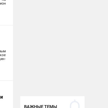
ион
раховой сферы, в том числе
х государственной власти на
главляла управление экономики
 Департамента экономического
ромышленности и торговли,
дителем проекта в компании
ным
и - директор Департамента
кое
ин-
ии
ВАЖНЫЕ ТЕМЫ