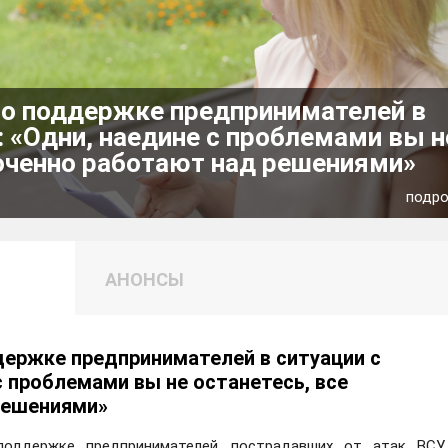
 о поддержке предпринимателей в
: «Одни, наедине с проблемами вы н
точенно работают над решениями»
подр
АНОНСЫ
держке предпринимателей в ситуации с
 Шуе Ивановской области.
с проблемами вы не останетесь, все
решениями»
году окончила Ивановский государственный химико-техноло
ственное образовательное учреждение высшего профессиона
венной службы».
поддержке предпринимателей, пострадавших от атак ВСУ