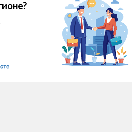
гионе?
о