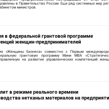
правлены в Правительство России. Еще ряд системных мер рег
абинетом министров.
ммерческих компаниях производственной и финансово-ст
вском филиале «САН Интербрю».
ганах местного самоуправления и исполнительных органа
ре экономики. С 2010 по 2014 год и с 2016 по 2025 год воз
ово. С 2014 по 2016 год - первый заместитель начальника
ия в федеральной грантовой программе
овской области, где курировала вопросы развития п
етенций женщин-предпринимателей
ь в Правительстве Ивановской области работала руково
ция «Женщины Бизнеса» совместно с Первым международ
я 2025 года – член Правительства Ивановской област
еральную грантовую программу Мини MBA «Стратегичес
аправленную на развитие управленческих компетенций женщ
орговли Ивановской области.
лит в режиме реального времени
зводства нетканых материалов на предприят