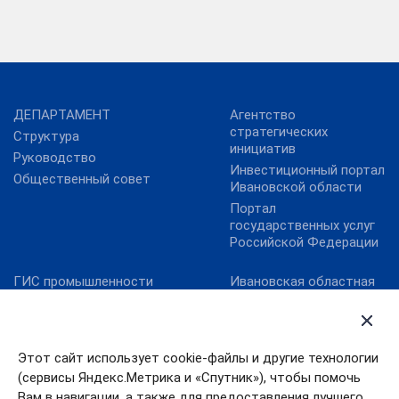
ДЕПАРТАМЕНТ
Агентство
стратегических
Структура
инициатив
Руководство
Инвестиционный портал
Общественный совет
Ивановской области
Портал
государственных услуг
Российской Федерации
ГИС промышленности
Ивановская областная
Дума
Минпромторг России
Правительство
Минэкономразвития
Ивановской области
России
Этот сайт использует cookie-файлы и другие технологии
Уполномоченный по
Фонд развития
правам человека в
(сервисы Яндекс.Метрика и «Спутник»), чтобы помочь
промышленности
Ивановской области
Вам в навигации, а также для предоставления лучшего