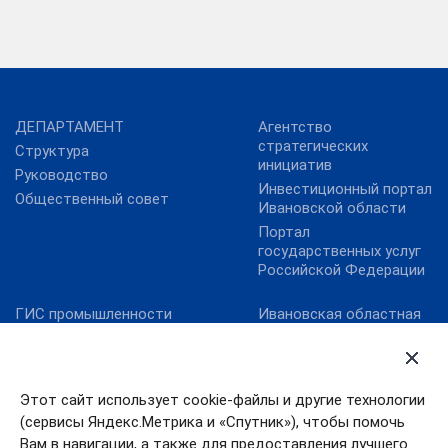
ДЕПАРТАМЕНТ
Агентство
стратегических
Структура
инициатив
Руководство
Инвестиционный портал
Общественный совет
Ивановской области
Портал
государственных услуг
Российской Федерации
ГИС промышленности
Ивановская областная
Дума
Минпромторг России
Правительство
Минэкономразвития
Ивановской области
России
Этот сайт использует cookie-файлы и другие технологии
Уполномоченный по
Фонд развития
правам человека в
(сервисы Яндекс.Метрика и «Спутник»), чтобы помочь
промышленности
Ивановской области
Вам в навигации, а также для предоставления лучшего