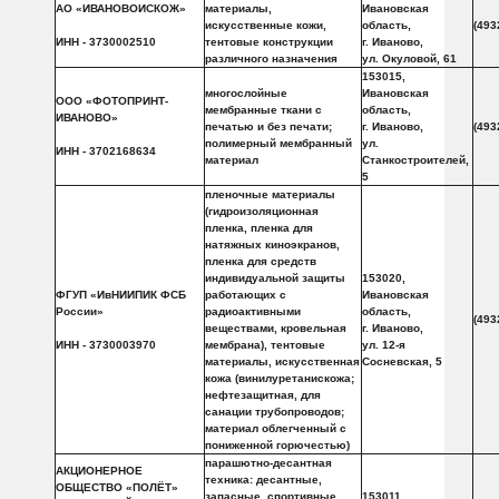
АО «ИВАНОВОИСКОЖ»
материалы,
Ивановская
искусственные кожи,
область,
(493
ИНН - 3730002510
тентовые конструкции
г. Иваново,
различного назначения
ул. Окуловой, 61
153015,
многослойные
Ивановская
ООО «ФОТОПРИНТ-
мембранные ткани с
область,
ИВАНОВО»
печатью и без печати;
г. Иваново,
(493
полимерный мембранный
ул.
ИНН - 3702168634
материал
Станкостроителей,
5
пленочные материалы
(гидроизоляционная
пленка, пленка для
натяжных киноэкранов,
пленка для средств
индивидуальной защиты
153020,
ФГУП «ИвНИИПИК ФСБ
работающих с
Ивановская
России»
радиоактивными
область,
(493
веществами, кровельная
г. Иваново,
ИНН - 3730003970
мембрана), тентовые
ул. 12-я
материалы, искусственная
Сосневская, 5
кожа (винилуретанискожа;
нефтезащитная, для
санации трубопроводов;
материал облегченный с
пониженной горючестью)
парашютно-десантная
АКЦИОНЕРНОЕ
техника: десантные,
ОБЩЕСТВО «ПОЛЁТ»
запасные, спортивные,
153011,