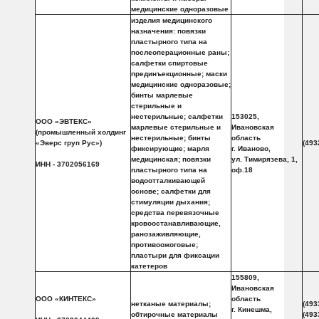
медицинские одноразовые
изделия медицинского
назначения: повязки
пластырного типа на
послеоперационные раны;
салфетки спиртовые
прединъекционные; маски
медицинские одноразовые;
бинты марлевые
стерильные и
нестерильные; салфетки
153025,
ООО «ЭВТЕКС»
марлевые стерильные и
Ивановская
(промышленный холдинг
нестерильные; бинты
область
«Эверс груп Рус»)
(493
фиксирующие; марля
г. Иваново,
медицинская; повязки
ул. Тимирязева, 1,
ИНН - 3702056169
пластырного типа на
оф.18
водоотталкивающей
основе; салфетки для
стимуляции дыхания;
средства перевязочные
кровоостанавливающие,
ранозаживляющие,
противоожоговые;
пластыри для фиксации
катетеров
155809,
Ивановская
ООО «КИНТЕКС»
область
нетканые материалы;
(493
г. Кинешма,
обтирочные материалы
(493