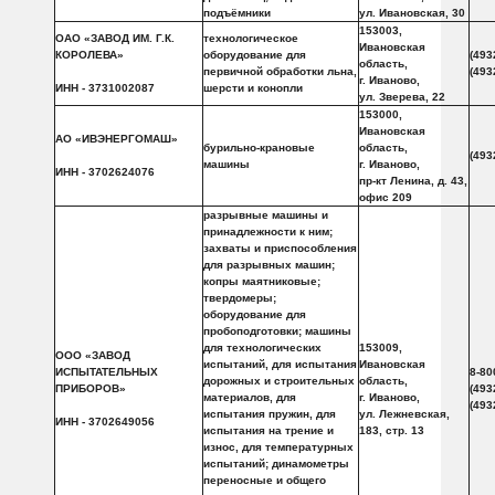
подъёмники
ул. Ивановская, 30
153003,
ОАО «ЗАВОД ИМ. Г.К.
технологическое
Ивановская
КОРОЛЕВА»
оборудование для
(493
область,
первичной обработки льна,
(493
г. Иваново,
ИНН - 3731002087
шерсти и конопли
ул. Зверева, 22
153000,
Ивановская
АО «ИВЭНЕРГОМАШ»
бурильно-крановые
область,
(493
машины
г. Иваново,
ИНН - 3702624076
пр-кт Ленина, д. 43,
офис 209
разрывные машины и
принадлежности к ним;
захваты и приспособления
для разрывных машин;
копры маятниковые;
твердомеры;
оборудование для
пробоподготовки; машины
для технологических
153009,
ООО «ЗАВОД
испытаний, для испытания
Ивановская
ИСПЫТАТЕЛЬНЫХ
8-80
дорожных и строительных
область,
ПРИБОРОВ»
(493
материалов, для
г. Иваново,
(493
испытания пружин, для
ул. Лежневская,
ИНН - 3702649056
испытания на трение и
183, стр. 13
износ, для температурных
испытаний; динамометры
переносные и общего