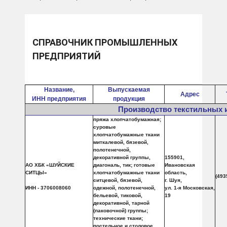
СПРАВОЧНИК ПРОМЫШЛЕННЫХ
ПРЕДПРИЯТИЙ
Название,
Выпускаемая
Адрес
ИНН предприятия
продукция
Производство текстильных 
пряжа хлопчатобумажная;
cуровые
хлопчатобумажные ткани
миткалевой, бязевой,
полотенечной,
декоративной группы,
155901,
АО ХБК «ШУЙСКИЕ
диагональ, тик; готовые
Ивановская
СИТЦЫ»
хлопчатобумажные ткани
область,
(493
ситцевой, бязевой,
г. Шуя,
ИНН - 3706008060
одежной, полотенечной,
ул. 1-я Московская,
бельевой, тиковой,
19
декоративной, тарной
(паковочной) группы;
технические ткани;
постельное и столовое