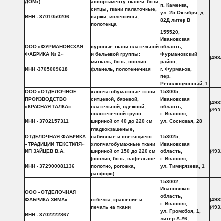
ДОМ»)
ассортименту тканей: бязи,
п. Каменка,
ситцы, ткани палаточные,
ул. 25 Октября, д.
ИНН - 3701050206
саржи, молескины,
82Д литер В
полотенца
155520,
Ивановская
ООО «ФУРМАНОВСКАЯ
суровые ткани плательной
область,
ФАБРИКА № 2»
и бельевой группы:
Фурмановский
(493
миткаль, бязь, поплин,
район,
ИНН -3705009618
фланель, полотенечная
г. Фурманов,
пер.
Революционный, 1
ООО «ОТДЕЛОЧНОЕ
хлопчатобумажные ткани
153005,
ПРОИЗВОДСТВО
ситцевой, бязевой,
Ивановская
(493
«КРАСНАЯ ТАЛКА»
плательной, одежной,
область,
(493
полотенечной групп
г. Иваново,
ИНН - 3702157311
шириной от 40 до 220 см
ул. Сосновая, 28
гладкокрашеные,
ОТДЕЛОЧНАЯ ФАБРИКА
набивные и светящиеся
153025,
«ТРАДИЦИИ ТЕКСТИЛЯ»
хлопчатобумажные ткани
Ивановская
ИП ЗАЙЦЕВ В.А.
шириной от 150 до 220 см
область,
(493
(поплин, бязь, вафельное
г. Иваново,
ИНН - 372900081136
полотно, рогожка,
ул. Тимирязева, 1
ранфорс)
153002,
Ивановская
ООО «ОТДЕЛОЧНАЯ
область,
ФАБРИКА ЗИМА»
отбелка, крашение и
(493
г. Иваново,
печать на ткани
(493
ул. Громобоя, 1,
ИНН - 3702222867
литер A-A6,