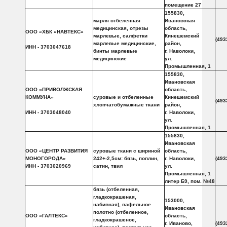
помещение 27
155830,
марля отбеленная
Ивановская
медицинская, отрезы
область,
ООО «ХБК «НАВТЕКС»
марлевые, салфетки
Кинешемский
(493
марлевые медицинские,
район,
ИНН - 3703047618
бинты марлевые
г. Наволоки,
медицинские
ул.
Промышленная, 1
155830,
Ивановская
ООО «ПРИВОЛЖСКАЯ
область,
КОММУНА»
суровые и отбеленные
Кинешемский
(493
хлопчатобумажные ткани
район,
ИНН - 3703048040
г. Наволоки,
ул.
Промышленная, 1
155830,
Ивановская
ООО «ЦЕНТР РАЗВИТИЯ
суровые ткани с шириной
область,
МОНОГОРОДА»
242+-2,5см: бязь, поплин,
г. Наволоки,
(493
ИНН - 3703020969
сатин, твил
ул.
Промышленная, 1
литер Б9, пом. №48
бязь (отбеленная,
гладкокрашеная,
153000,
набивная), вафельное
Ивановская
полотно (отбеленное,
ООО «ГАЛТЕКС»
область,
гладкокрашеное,
г. Иваново,
(493