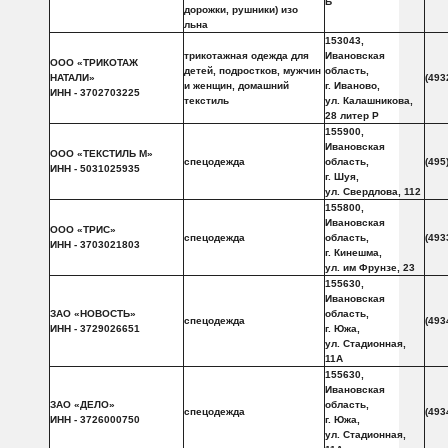
Б
дорожки, рушники) изо
льна
153043,
трикотажная одежда для
Ивановская
ООО «ТРИКОТАЖ
детей, подростков, мужчин
область,
НАТАЛИ»
(493
и женщин, домашний
г. Иваново,
ИНН - 3702703225
текстиль
ул. Калашникова,
28 литер Р
155900,
Ивановская
ООО «ТЕКСТИЛЬ М»
спецодежда
область,
(495
ИНН - 5031025935
г. Шуя,
ул. Свердлова, 112
155800,
Ивановская
ООО «ТРИС»
спецодежда
область,
(493
ИНН - 3703021803
г. Кинешма,
ул. им Фрунзе, 23
155630,
Ивановская
ЗАО «НОВОСТЬ»
область,
спецодежда
(493
ИНН - 3729026651
г. Южа,
ул. Стадионная,
11А
155630,
Ивановская
ЗАО «ДЕЛО»
область,
спецодежда
(493
ИНН - 3726000750
г. Южа,
ул. Стадионная,