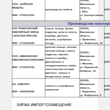
155908,
ООО «ШУЙСКАЯ
Ивановская
МЕБЕЛЬ»
область,
производство мебели
(493
г. Шуя,
ИНН - 3706010253
ул. Кооперативная,
4
Производство ювелир
ЗАО ПРИВОЛЖСКИЙ
серьги, кольца, броши,
155550,
ЮВЕЛИРНЫЙ ЗАВОД
подвески, цепи из золота,
Ивановская
8-80
«КРАСНАЯ ПРЕСНЯ»
серебра, цветного
область,
(493
металла, серебряная
г. Приволжск,
ИНН - 3719004049
посуда
ул. Фабричная, 10
мужские кольца, запонки,
женские кольца, серьги,
153003,
подвески, пирсинг;
ООО «ИВАНОВСКАЯ
Ивановская
золото и серебро,
ЮВЕЛИРНАЯ КОМПАНИЯ»
область,
драгоценные и
(493
г. Иваново,
полудрагоценные камни,
ИНН - 3702651538
ул. Парижской
синтетические вставки
Коммуны, 16
(цветные, черные и
бесцветные), эмали
155550,
АО «ЮВЕЛИТ»
Ивановская
золотые и серебряные
8-80
область,
украшения
(493
ИНН - 4400005628
г. Приволжск,
ул. Фабричная, 9
БИРЖА ИМПОРТОЗАМЕЩЕНИЯ