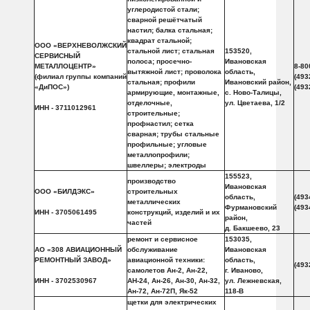
углеродистой стали;
сварной решётчатый
настил; балка стальная;
квадрат стальной;
ООО «ВЕРХНЕВОЛЖСКИЙ
стальной лист; стальная
153520,
СЕРВИСНЫЙ
полоса; просечно-
Ивановская
МЕТАЛЛОЦЕНТР»
8-80
вытяжной лист; проволока
область,
(филиал группы компаний
(493
стальная; профили
Ивановский район,
«ДиПОС»)
(493
армирующие, монтажные,
с. Ново-Талицы,
отделочные,
ул. Цветаева, 1/2
ИНН - 3711012961
строительные;
профнастил; сетка
сварная; трубы стальные
профильные; угловые
металлопрофили;
швеллеры; электроды
155523,
производство
Ивановская
ООО «БИЛДЭКС»
строительных
область,
(493
металлических
Фурмановский
(493
ИНН - 3705061495
конструкций, изделий и их
район,
частей
д. Бакшеево, 23
ремонт и сервисное
153035,
АО «308 АВИАЦИОННЫЙ
обслуживание
Ивановская
РЕМОНТНЫЙ ЗАВОД»
авиационной техники:
область,
(493
самолетов Ан-2, Ан-22,
г. Иваново,
ИНН - 3702530967
АН-24, Ан-26, Ан-30, Ан-32,
ул. Лежневская,
Ан-72, Ан-72П, Як-52
118-В
щетки для электрических