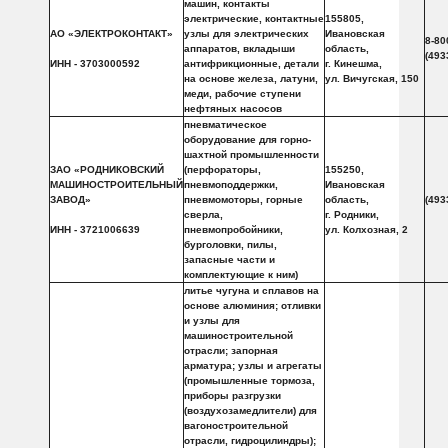
машин, контакты
электрические, контактные
155805,
АО «ЭЛЕКТРОКОНТАКТ»
узлы для электрических
Ивановская
8-80
аппаратов, вкладыши
область,
(493
ИНН - 3703000592
антифрикционные, детали
г. Кинешма,
на основе железа, латуни,
ул. Вичугская, 150
меди, рабочие ступени
нефтяных насосов
пневматическое
оборудование для горно-
шахтной промышленности
ЗАО «РОДНИКОВСКИЙ
(перфораторы,
155250,
МАШИНОСТРОИТЕЛЬНЫЙ
пневмоподдержки,
Ивановская
ЗАВОД»
пневмомоторы, горные
область,
(493
сверла,
г. Родники,
ИНН - 3721006639
пневмопробойники,
ул. Колхозная, 2
бурголовки, пилы,
запасные части и
комплектующие к ним)
литье чугуна и сплавов на
основе алюминия; отливки
и узлы для
машиностроительной
отрасли; запорная
арматура; узлы и агрегаты
(промышленные тормоза,
приборы разгрузки
(воздухозамедлители) для
вагоностроительной
отрасли, гидроцилиндры);