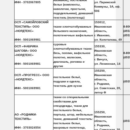
набивное), постельное
ИНН - 3702067805
ул. Парижской
белье (комплекты,
Коммуны, 3А, оф.
наволочки, простыни,
506
пододеяльники), домашний
текстиль (полотенца)
ОСП «САМОЙЛОВСКИЙ
153012,
ТЕКСТИЛЬ» ООО
ткани хлопчатобумажные
Ивановская
8-80
«НОРДТЕКС»
бельевого назначения,
область,
(493
полотенечные вафельные
г. Иваново,
(493
ИНН - 5001069981
ул. Колотилова, 49
суровые
ОСП «ФАБРИКА
155330,
хлопчатобумажные ткани:
ШАГОВА» ООО
Ивановская
бязь, поплин, вафельное
8-80
«НОРДТЕКС»
область,
полотно, молескин,
(493
г. Вичуга,
диагональ, рогожка и
ИНН - 5001069981
ул. Ленинская, 14
другие
155250,
ОСП «ПРОГРЕСС» ООО
Ивановская
постельное бельё,
«НОРДТЕКС»
область,
подушки и одеяла,
(493
г. Родники,
текстиль для кухни
ИНН - 5001069981
ул. Советская, 20,
литер Ф
ткани со специальными
свойствами для
спецодежды, ткани для
постельного белья,
155250,
АО «РОДНИКИ-
портьер, штор, мебельные
Ивановская
ТЕКСТИЛЬ»
ткани, домашний текстиль:
область,
(493
постельное белье,
г. Родники,
ИНН - 3703024554
махровые полотенца,
ул. Советская, 20