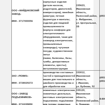
корпусные изделия
(детали насосов,
155623,
редукторов, двигателей,
Ивановская
ООО «МАЙДАКОВСКИЙ
компрессоров); линейная
область,
ЗАВОД»
арматура; печная
Палехский район,
(493
фурнитура и мангалы;
с. Майдаково,
ИНН - 3717000056
изделия для пищевой
ул. Центральная,
промышленности
1Б
(корпуса конфорок для
электротеплового
оборудования, чаши для
сковород электрических,
промышленные
сковороды); чугунная
посуда; художественное
литье
(лавки, балясины, базы,
тумбы, декоративные
элементы, кресты);
металлоконструкции
производство составных
153012,
ЗАО «РЕМИЗ»
частей и принадлежностей
Ивановская
(493
машин для текстильного и
область,
(493
ИНН - 3728029272
швейного производства и
г. Иваново,
для обработки кож
ул. Бубнова, 52
ножничные электрические,
155120,
ООО «ЗАВОД
ножничные дизельные,
Ивановская
ПОДЪЕМНИКОВ»
мачтовые электрические
область,
8-80
подъемники; подъёмники
Лежневский район,
ИНН - 3711039850
для теплиц; подкатные
п. Лежнево,