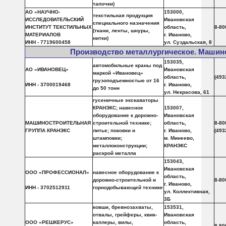
тапочки)
АО «НАУЧНО-
153000,
текстильная продукция
ИССЛЕДОВАТЕЛЬСКИЙ
Ивановская
специального назначения
ИНСТИТУТ ТЕКСТИЛЬНЫХ
область,
8-80
(ткани, ленты, шнуры,
МАТЕРИАЛОВ
г. Иваново,
нитки)
ИНН - 7719600458
ул. Суздальская, 8
Производство металлургическое. Машин
153035,
автомобильные краны под
АО «ИВАНОВЕЦ»
Ивановская
маркой «Ивановец»
область,
(493
грузоподъемностью от 16
ИНН - 3700019468
г. Иваново,
до 50 тонн
ул. Некрасова, 61
гусеничные экскаваторы
КРАНЭКС; навесное
153007,
оборудование к дорожно-
Ивановская
МАШИНОСТРОИТЕЛЬНАЯ
строительной технике;
область,
8-80
ГРУППА КРАНЭКС
литье; поковки и
г. Иваново,
(493
штамповки;
м. Минеево,
металлоконструкции;
КРАНЭКС
раскрой металла
153043,
Ивановская
ООО «ПРОФЕССИОНАЛ»
навесное оборудование к
область,
дорожно-строительной и
8-80
г. Иваново,
ИНН - 3702512911
горнодобывающей технике
ул. Коллективная,
3Б
ковши, бревнозахваты,
153531,
отвалы, грейферы, квик-
Ивановская
ООО «РЕШКЕРУС»
каплеры, вилы,
область,
8-80