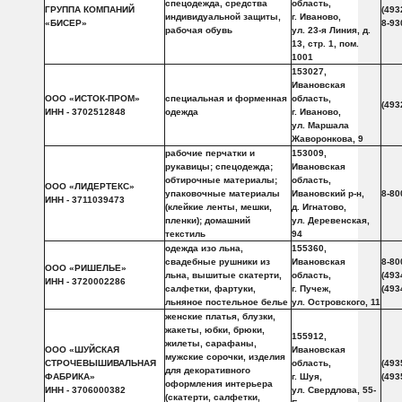
спецодежда, средства
область,
ГРУППА КОМПАНИЙ
(493
индивидуальной защиты,
г. Иваново,
«БИСЕР»
8-93
рабочая обувь
ул. 23-я Линия, д.
13, стр. 1, пом.
1001
153027,
Ивановская
ООО «ИСТОК-ПРОМ»
специальная и форменная
область,
(493
ИНН - 3702512848
одежда
г. Иваново,
ул. Маршала
Жаворонкова, 9
рабочие перчатки и
153009,
рукавицы; спецодежда;
Ивановская
обтирочные материалы;
область,
ООО «ЛИДЕРТЕКС»
упаковочные материалы
Ивановский р-н,
8-80
ИНН - 3711039473
(клейкие ленты, мешки,
д. Игнатово,
пленки); домашний
ул. Деревенская,
текстиль
94
одежда изо льна,
155360,
свадебные рушники из
Ивановская
8-80
ООО «РИШЕЛЬЕ»
льна, вышитые скатерти,
область,
(493
ИНН - 3720002286
салфетки, фартуки,
г. Пучеж,
(493
льняное постельное белье
ул. Островского, 11
женские платья, блузки,
жакеты, юбки, брюки,
155912,
жилеты, сарафаны,
ООО «ШУЙСКАЯ
Ивановская
мужские сорочки, изделия
СТРОЧЕВЫШИВАЛЬНАЯ
область,
(493
для декоративного
ФАБРИКА»
г. Шуя,
(493
оформления интерьера
ИНН - 3706000382
ул. Свердлова, 55-
(скатерти, салфетки,