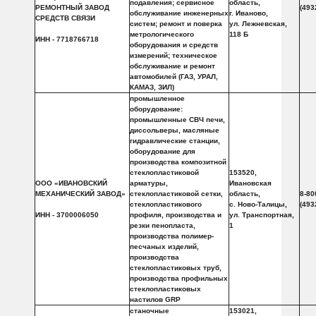
подавления; сервисное
область,
РЕМОНТНЫЙ ЗАВОД
(493
обслуживание инженерных
г. Иваново,
СРЕДСТВ СВЯЗИ
систем; ремонт и поверка
ул. Лежневская,
метрологического
118 Б
ИНН - 7718766718
оборудования и средств
измерений; техническое
обслуживание и ремонт
автомобилей (ГАЗ, УРАЛ,
КАМАЗ, ЗИЛ)
промышленное
оборудование:
промышленные СВЧ печи,
диссольверы, масляные
гидравлические станции,
оборудование для
производства композитной
стеклопластиковой
153520,
ООО «ИВАНОВСКИЙ
арматуры,
Ивановская
МЕХАНИЧЕСКИЙ ЗАВОД»
стеклопластиковой сетки,
область,
8-80
стеклопластикового
с. Ново-Талицы,
(493
ИНН - 3700006050
профиля, производства и
ул. Транспортная,
резки пенопласта,
1
производства полимер-
песчаных изделий,
производства
стеклопластиковых труб,
производства профильных
стеклопластиковых
настилов GRP
станочные
153021,