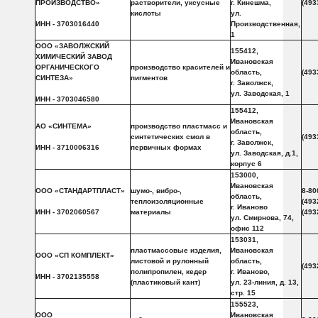
ПРОИЗВОДСТВО»
растворители, уксусные
г. Кинешма,
(493
кислоты
ул.
ИНН - 3703016440
Производственная,
1
ООО «ЗАВОЛЖСКИЙ
155412,
ХИМИЧЕСКИЙ ЗАВОД
Ивановская
ОРГАНИЧЕСКОГО
производство красителей и
область,
(493
СИНТЕЗА»
пигментов
г. Заволжск,
ул. Заводская, 1
ИНН - 3703046580
155412,
Ивановская
АО «СИНТЕМА»
производство пластмасс и
область,
синтетических смол в
(493
г. Заволжск,
ИНН - 3710006316
первичных формах
ул. Заводская, д.1,
корпус 6
153000,
Ивановская
ООО «СТАНДАРТПЛАСТ»
шумо-, вибро-,
8-80
область,
теплоизоляционные
(493
г. Иваново
ИНН - 3702060567
материалы
(493
ул. Смирнова, 74,
офис 112
153031,
пластмассовые изделия,
Ивановская
ООО «СП КОМПЛЕКТ»
листовой и рулонный
область,
(493
полипропилен, кедер
г. Иваново,
ИНН - 3702135558
(пластиковый кант)
ул. 23-линия, д. 13,
стр. 15
155523,
ООО
Ивановская