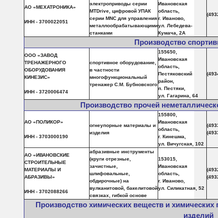
электроприводы серии
Ивановская
АО «МЕХАТРОНИКА»
MTDrive, цифровой УПАК
область,
(493
серии MNC для управления
г. Иваново,
ИНН - 3700022051
металлообрабатывающими
ул. Лебедева-
станками
Кумача, 2А
Производство спортив
155650,
ООО «ЗАВОД
Ивановская
ТРЕНАЖЕРНОГО
спортивное оборудование,
область,
ОБОРУДОВАНИЯ
в частности
Пестяковский
(493
КИНЕЗИС»
многофункциональный
район,
тренажер С.М. Бубновского
п. Пестяки,
ИНН - 3720006474
ул. Гагарина, 64
Производство прочей неметаллическ
155800,
АО «ПОЛИКОР»
Ивановская
огнеупорные материалы и
(493
область,
изделия
(493
ИНН - 3703000190
г. Кинешма,
ул. Вичугская, 102
абразивные инструменты
АО «ИВАНОВСКИЕ
(круги отрезные,
153015,
СТРОИТЕЛЬНЫЕ
зачистные,
Ивановская
МАТЕРИАЛЫ И
(493
шлифовальные,
область,
АБРАЗИВЫ»
(493
обдирочные) на
г. Иваново,
вулканитовой, бакелитовой
ул. Силикатная, 52
ИНН - 3702088266
связках, гибкой основе
Производство химических веществ и химических 
изделий