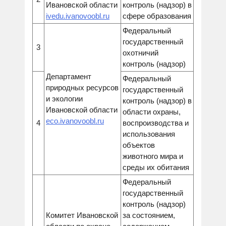
Ивановской области
контроль (надзор) в
ivedu.ivanovoobl.ru
сфере образования
Федеральный
государственный
3
охотничий
контроль (надзор)
Департамент
Федеральный
природных ресурсов
государственный
и экологии
контроль (надзор) в
Ивановской области
области охраны,
eco.ivanovoobl.ru
4
воспроизводства и
использования
объектов
животного мира и
среды их обитания
Федеральный
государственный
контроль (надзор)
Комитет Ивановской
за состоянием,