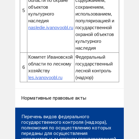
области по охране
содержанием,
объектов
сохранением,
5
культурного
использованием,
наследия
популяризацией и
nasledie.ivanovoobl.ru
государственной
охраной объектов
культурного
наследия
Комитет Ивановской
Федеральный
области по лесному
государственный
6
хозяйству
лесной контроль
les.ivanovoobl.ru
(надзор)
Нормативные правовые акты
Перечень видов федерального
государственного контроля (надзора),
полномочия по осуществлению которых
переданы для осуществления