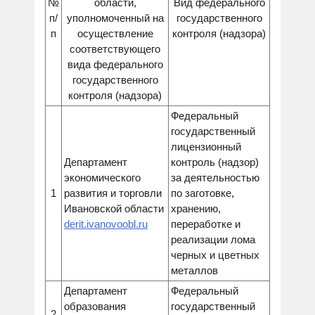
№
области,
Вид федерального
п/
уполномоченный на
государственного
п
осуществление
контроля (надзора)
соответствующего
вида федерального
государственного
контроля (надзора)
Федеральный
государственный
лицензионный
Департамент
контроль (надзор)
экономического
за деятельностью
1
развития и торговли
по заготовке,
Ивановской области
хранению,
derit.ivanovoobl.ru
переработке и
реализации лома
черных и цветных
металлов
Департамент
Федеральный
образования
государственный
2