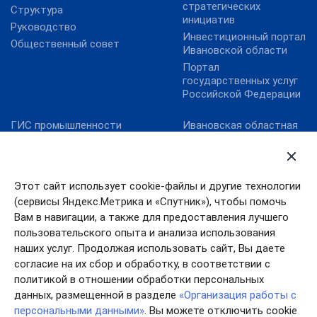
стратегических
Структура
инициатив
Руководство
Инвестиционный портал
Общественный совет
Ивановской области
Портал
государственных услуг
Российской Федерации
ГИС промышленности
Ивановская областная
Дума
Минпромторг России
Правительство
Минэкономразвития
Ивановской области
России
Этот сайт использует cookie-файлы и другие технологии
Уполномоченный по
Фонд развития
правам человека в
(сервисы Яндекс.Метрика и «Спутник»), чтобы помочь
промышленности
Ивановской области
Вам в навигации, а также для предоставления лучшего
Фонд содействия
пользовательского опыта и анализа использования
инновациям
наших услуг. Продолжая использовать сайт, Вы даете
согласие на их сбор и обработку, в соответствии с
политикой в отношении обработки персональных
данных, размещенной в разделе
«Организация работы с
персональными данными»
. Вы можете отключить cookie