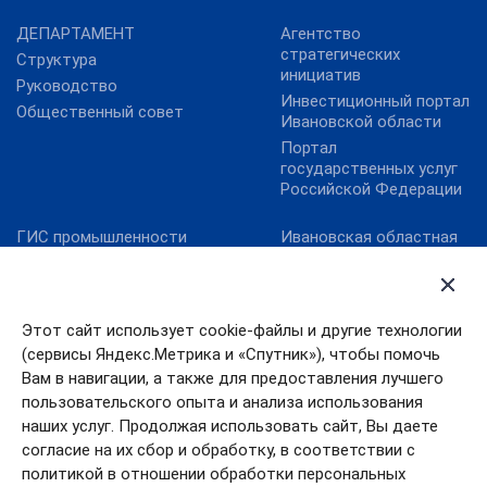
ДЕПАРТАМЕНТ
Агентство
стратегических
Структура
инициатив
Руководство
Инвестиционный портал
Общественный совет
Ивановской области
Портал
государственных услуг
Российской Федерации
ГИС промышленности
Ивановская областная
Дума
Минпромторг России
Правительство
Минэкономразвития
Ивановской области
России
Этот сайт использует cookie-файлы и другие технологии
Уполномоченный по
Фонд развития
правам человека в
(сервисы Яндекс.Метрика и «Спутник»), чтобы помочь
промышленности
Ивановской области
Вам в навигации, а также для предоставления лучшего
Фонд содействия
пользовательского опыта и анализа использования
инновациям
наших услуг. Продолжая использовать сайт, Вы даете
согласие на их сбор и обработку, в соответствии с
политикой в отношении обработки персональных