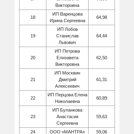
Викторовна
ИП Варенцова
18
64,98
Ирина Сергеевна
ИП Лобов
19
Станислав
64,44
Львович
ИП Петрова
20
Елизавета
62,50
Викторовна
ИП Москвин
21
Дмитрий
61,31
Алексеевич
ИП Перцова Елена
22
60,89
Николаевна
ИП Буланкова
23
Анастасия
59,63
Сергеевна
24
ООО «МАНТРА»
59,06