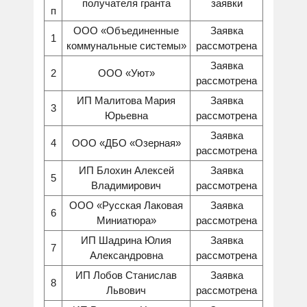
получателя гранта
заявки
п
ООО «Объединенные
Заявка
1
коммунальные системы»
рассмотрена
Заявка
2
ООО «Уют»
рассмотрена
ИП Малитова Мария
Заявка
3
Юрьевна
рассмотрена
Заявка
4
ООО «ДБО «Озерная»
рассмотрена
ИП Блохин Алексей
Заявка
5
Владимирович
рассмотрена
ООО «Русская Лаковая
Заявка
6
Миниатюра»
рассмотрена
ИП Шадрина Юлия
Заявка
7
Александровна
рассмотрена
ИП Лобов Станислав
Заявка
8
Львович
рассмотрена