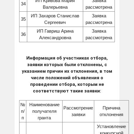
ИП Кривова Мария
Заявка
34
Валерьевна
рассмотрена
ИП Захаров Станислав
Заявка
35
Сергеевич
рассмотрена
ИП Гавриш Арина
Заявка
36
Александровна
рассмотрена
Информация об участниках отбора,
заявки которых были отклонены, с
указанием причин их отклонения, в том
числе положений объявления о
проведении отбора, которым не
соответствуют такие заявки:
№
Наименование
Рассмотрение
Причина
п/
получателя
заявки
отклонения
п
гранта
Установление
конкурсной