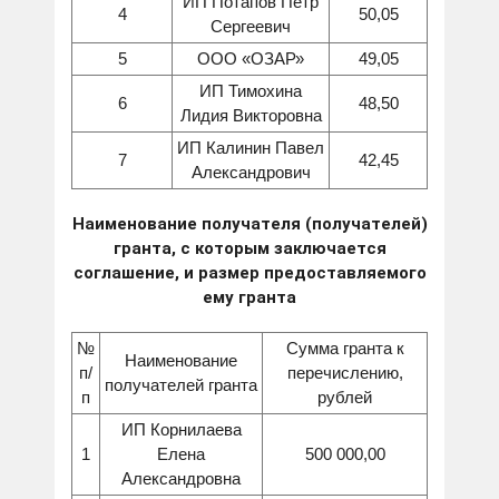
ИП Потапов Петр
4
50,05
Сергеевич
5
ООО «ОЗАР»
49,05
ИП Тимохина
6
48,50
Лидия Викторовна
ИП Калинин Павел
7
42,45
Александрович
Наименование получателя (получателей)
гранта, с которым заключается
соглашение, и размер предоставляемого
ему гранта
№
Сумма гранта к
Наименование
п/
перечислению,
получателей гранта
п
рублей
ИП Корнилаева
1
Елена
500 000,00
Александровна