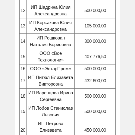
ИП Шадрина Юлия
12
500 000,00
Александровна
ИП Корсакова Юлия
13
105 000,00
Александровна
ИП Рошкован
14
300 000,00
Наталия Борисовна
ООО «Все
15
407 776,50
Технологии»
16
ООО «ЭстарПром»
500 000,00
ИП Питюл Елизавета
17
432 600,00
Викторовна
ИП Варенцова Ирина
18
500 000,00
Сергеевна
ИП Лобов Станислав
19
500 000,00
Львович
ИП Петрова
20
Елизавета
450 000,00