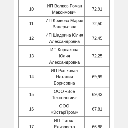
ИП Волков Роман
10
72,91
Максимович
ИП Кривова Мария
11
72,50
Валерьевна
ИП Шадрина Юлия
12
72,45
Александровна
ИП Корсакова
13
Юлия
72,25
Александровна
ИП Рошкован
14
Наталия
69,99
Борисовна
ООО «Все
15
69,43
Технологии»
ООО
16
67,81
«ЭстарПром»
ИП Питюл
17
Елизавета
66,88