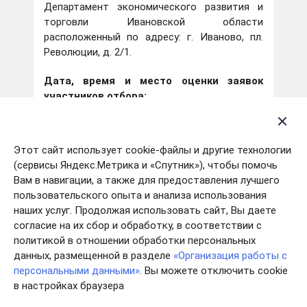
Департамент экономического развития и
торговли Ивановской области
расположенный по адресу: г. Иваново, пл.
Революции, д. 2/1.
Дата, время и место оценки заявок
участников отбора:
28.10.2022 с 11-00 (по московскому времени)
до 12-00 (по московскому времени).
Этот сайт использует cookie-файлы и другие технологии
(сервисы Яндекс.Метрика и «Спутник»), чтобы помочь
Департамент экономического развития и
Вам в навигации, а также для предоставления лучшего
торговли Ивановской области
пользовательского опыта и анализа использования
расположенный по адресу: г. Иваново, пл.
наших услуг. Продолжая использовать сайт, Вы даете
Революции, д. 2/1.
согласие на их сбор и обработку, в соответствии с
политикой в отношении обработки персональных
данных, размещенной в разделе
«Организация работы с
Информация об участниках отбора,
персональными данными»
. Вы можете отключить cookie
заявки которых были рассмотрены:
в настройках браузера
№
Наименование
Рассмотрение