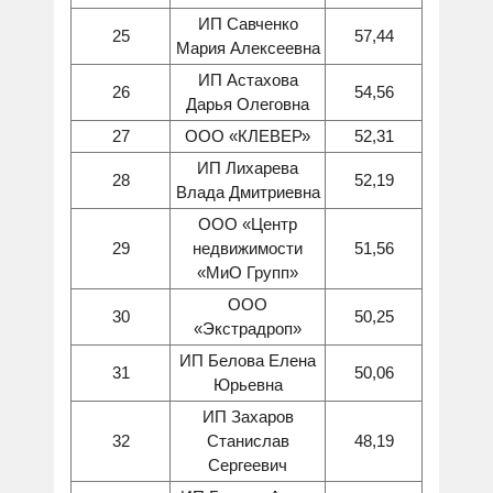
ИП Савченко
25
57,44
Мария Алексеевна
ИП Астахова
26
54,56
Дарья Олеговна
27
ООО «КЛЕВЕР»
52,31
ИП Лихарева
28
52,19
Влада Дмитриевна
ООО «Центр
29
недвижимости
51,56
«МиО Групп»
ООО
30
50,25
«Экстрадроп»
ИП Белова Елена
31
50,06
Юрьевна
ИП Захаров
32
Станислав
48,19
Сергеевич