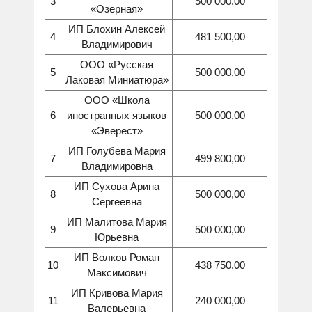
3
500 000,00
«Озерная»
ИП Блохин Алексей
4
481 500,00
Владимирович
ООО «Русская
5
500 000,00
Лаковая Миниатюра»
ООО «Школа
6
иностранных языков
500 000,00
«Эверест»
ИП Голубева Мария
7
499 800,00
Владимировна
ИП Сухова Арина
8
500 000,00
Сергеевна
ИП Малитова Мария
9
500 000,00
Юрьевна
ИП Волков Роман
10
438 750,00
Максимович
ИП Кривова Мария
11
240 000,00
Валерьевна