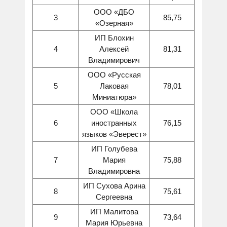
ООО «ДБО
3
85,75
«Озерная»
ИП Блохин
4
Алексей
81,31
Владимирович
ООО «Русская
5
Лаковая
78,01
Миниатюра»
ООО «Школа
6
иностранных
76,15
языков «Эверест»
ИП Голубева
7
Мария
75,88
Владимировна
ИП Сухова Арина
8
75,61
Сергеевна
ИП Малитова
9
73,64
Мария Юрьевна