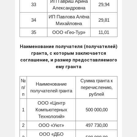
ИП Гавриш Арина
33
29,94
Александровна
ИП Павлова Алёна
34
29,81
Михайловна
35
ООО «Гео-Тур»
11,01
Наименование получателя (получателей)
гранта, с которым заключается
соглашение, и размер предоставляемого
ему гранта
№
Сумма гранта к
Наименование
п/
перечислению,
получателей гранта
п
рублей
ООО «Центр
1
Компьютерных
500 000,00
Технологий»
2
ООО «Уют»
497 730,00
ООО «ДБО