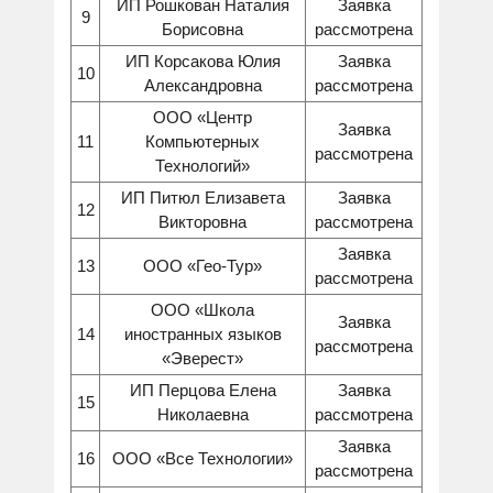
ИП Рошкован Наталия
Заявка
9
Борисовна
рассмотрена
ИП Корсакова Юлия
Заявка
10
Александровна
рассмотрена
ООО «Центр
Заявка
11
Компьютерных
рассмотрена
Технологий»
ИП Питюл Елизавета
Заявка
12
Викторовна
рассмотрена
Заявка
13
ООО «Гео-Тур»
рассмотрена
ООО «Школа
Заявка
14
иностранных языков
рассмотрена
«Эверест»
ИП Перцова Елена
Заявка
15
Николаевна
рассмотрена
Заявка
16
ООО «Все Технологии»
рассмотрена