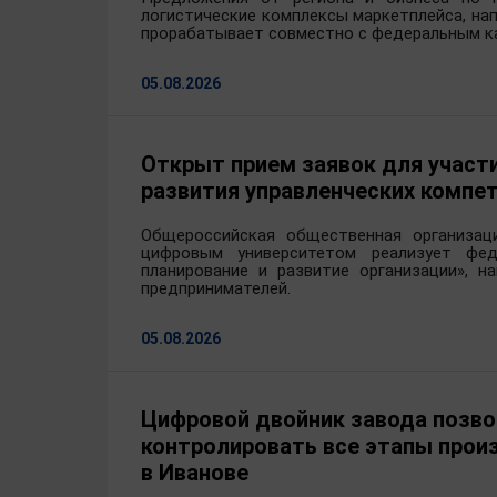
логистические комплексы маркетплейса, на
прорабатывает совместно с федеральным к
С 2003 года работала в ко
инженером-химиком в Ивано
05.08.2026
Более 15 лет работала в ор
руководящих должностях в сфе
в Администрации города Иван
Открыт прием заявок для участ
развития и торговли Иван
потребительского рынка.
развития управленческих комп
До назначения на должност
Общероссийская общественная организа
«Нейрософт». Со 2 декабр
цифровым университетом реализует фед
планирование и развитие организации», н
экономического развития и т
предпринимателей.
05.08.2026
Цифровой двойник завода позво
контролировать все этапы прои
в Иванове