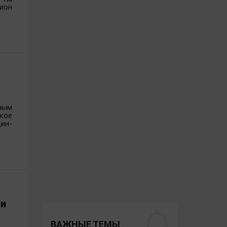
ион
раховой сферы, в том числе
х государственной власти на
главляла управление экономики
 Департамента экономического
ромышленности и торговли,
дителем проекта в компании
ным
и - директор Департамента
кое
ин-
ии
ВАЖНЫЕ ТЕМЫ