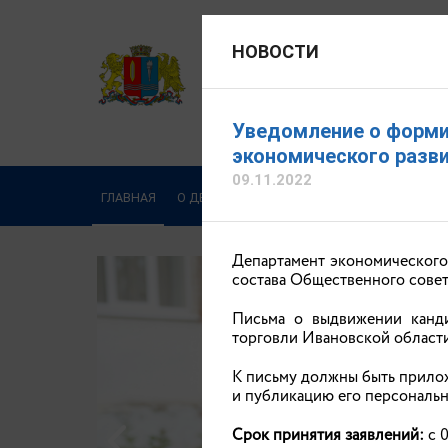
НОВОСТИ
ДЕПАРТАМЕНТ ЭКОНОМИЧЕ
Официальный сайт
Уведомление о форми
Соколова Евгения Ник
экономического разви
09.11.2022
Написать обращение
ГЛАВНАЯ
О ДЕПАРТАМЕНТЕ
ДЕЯТЕЛЬНОСТЬ
ОБ
Департамент экономического
состава Общественного совет
Письма о выдвижении канди
торговли Ивановской области м
К письму должны быть прилож
и публикацию его персональн
Срок принятия заявлений:
с 0