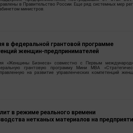
правлены в Правительство России. Еще ряд системных мер рег
абинетом министров.
ммерческих компаниях производственной и финансово-ст
вском филиале «САН Интербрю».
ганах местного самоуправления и исполнительных органа
ре экономики. С 2010 по 2014 год и с 2016 по 2025 год воз
ово. С 2014 по 2016 год - первый заместитель начальника
ия в федеральной грантовой программе
овской области, где курировала вопросы развития п
етенций женщин-предпринимателей
ь в Правительстве Ивановской области работала руково
ция «Женщины Бизнеса» совместно с Первым международ
я 2025 года – член Правительства Ивановской област
еральную грантовую программу Мини MBA «Стратегичес
аправленную на развитие управленческих компетенций женщ
орговли Ивановской области.
лит в режиме реального времени
зводства нетканых материалов на предприят