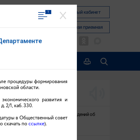
Вход в личный кабинет
1
ЛАСТИ
Общественная приемная
 Департаменте
чале процедуры формирования
новской области.
АКТУАЛЬНО
 экономического развития и
 2/1, каб. 330.
О предоставлении сведений об
идатуры в Общественный совет
инвестициях
о скачать по
ссылке
).
24.06.2026