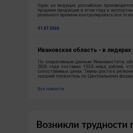
Один из ведущих российских производител
продажи продукции в этом году и экспортн
реального времени контролировать все этап
31.07.2026
Ивановская область - в лидерах
По оперативным данным Ивановостата, обо
2026 года составил 153,8 млрд рублей, чт
сопоставимых ценах. Темпы роста в регион
средний показатель по Центральному федера
Все новости
28.07.2026
Возникли трудности 