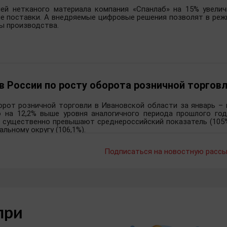
ей нетканого материала компания «Спанлаб» на 15% увелич
ые поставки. А внедряемые цифровые решения позволят в реж
ы производства.
 в России по росту оборота розничной торгов
рот розничной торговли в Ивановской области за январь – 
о на 12,2% выше уровня аналогичного периода прошлого год
е существенно превышают среднероссийский показатель (105%
льному округу (106,1%).
Подписаться на новостную рассы
при