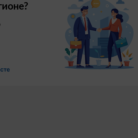
гионе?
о