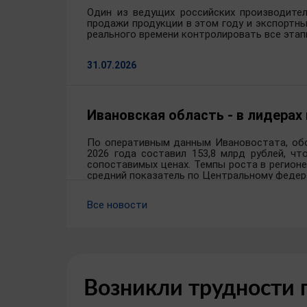
Один из ведущих российских производител
продажи продукции в этом году и экспортн
реального времени контролировать все этап
31.07.2026
Ивановская область - в лидерах
По оперативным данным Ивановостата, обо
2026 года составил 153,8 млрд рублей, чт
сопоставимых ценах. Темпы роста в регион
средний показатель по Центральному федера
Все новости
28.07.2026
Возникли трудности 