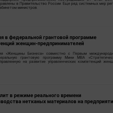
правлены в Правительство России. Еще ряд системных мер рег
абинетом министров.
ммерческих компаниях производственной и финансово-ст
вском филиале «САН Интербрю».
ганах местного самоуправления и исполнительных органа
ре экономики. С 2010 по 2014 год и с 2016 по 2025 год воз
ово. С 2014 по 2016 год - первый заместитель начальника
ия в федеральной грантовой программе
овской области, где курировала вопросы развития п
етенций женщин-предпринимателей
ь в Правительстве Ивановской области работала руково
ция «Женщины Бизнеса» совместно с Первым международ
я 2025 года – член Правительства Ивановской област
еральную грантовую программу Мини MBA «Стратегичес
аправленную на развитие управленческих компетенций женщ
орговли Ивановской области.
лит в режиме реального времени
зводства нетканых материалов на предприят