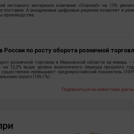
ей нетканого материала компания «Спанлаб» на 15% увелич
ые поставки. А внедряемые цифровые решения позволят в реж
ы производства.
 в России по росту оборота розничной торгов
рот розничной торговли в Ивановской области за январь – 
о на 12,2% выше уровня аналогичного периода прошлого год
е существенно превышают среднероссийский показатель (105%
льному округу (106,1%).
Подписаться на новостную рассы
при