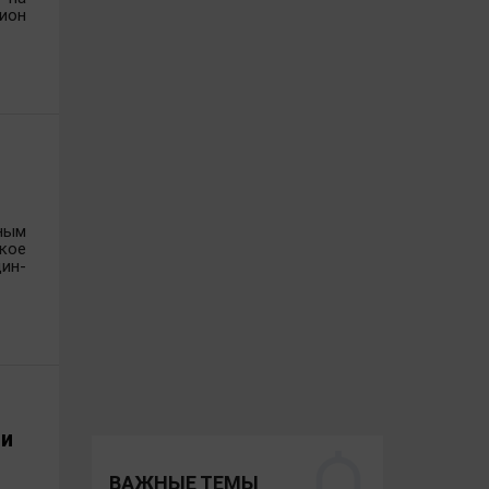
ион
раховой сферы, в том числе
х государственной власти на
главляла управление экономики
 Департамента экономического
ромышленности и торговли,
дителем проекта в компании
ным
и - директор Департамента
кое
ин-
ии
ВАЖНЫЕ ТЕМЫ