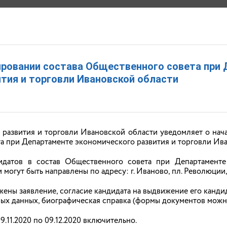
СКОГО РАЗВИТИЯ И ТОРГОВЛИ ИВАНОВСКОЙ ОБ
ровании состава Общественного совета при
олаевна
тия и торговли Ивановской области
РАЩЕНИЯ
ДОКУМЕНТЫ
ОТКРЫТЫЕ ДАННЫЕ
КОНТАКТЫ
 развития и торговли Ивановской области уведомляет о на
а при Департаменте экономического развития и торговли Ива
датов в состав Общественного совета при Департаменте
огут быть направлены по адресу: г. Иваново, пл. Революции, д.
ены заявление, согласие кандидата на выдвижение его канд
ых данных, биографическая справка (формы документов можн
9.11.2020 по 09.12.2020 включительно.