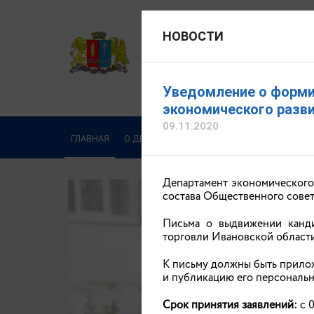
НОВОСТИ
ДЕПАРТАМЕНТ ЭКОНОМИЧЕ
Официальный сайт
Уведомление о форми
Соколова Евгения Ник
экономического разви
09.11.2020
Написать обращение
ГЛАВНАЯ
О ДЕПАРТАМЕНТЕ
ДЕЯТЕЛЬНОСТЬ
ОБ
Департамент экономического
состава Общественного совет
Письма о выдвижении канди
торговли Ивановской области м
К письму должны быть прилож
и публикацию его персональн
Срок принятия заявлений:
с 0