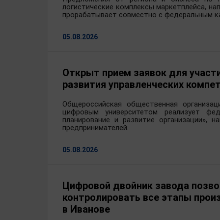
логистические комплексы маркетплейса, на
прорабатывает совместно с федеральным к
С 2003 года работала в ко
инженером-химиком в Ивано
05.08.2026
Более 15 лет работала в ор
руководящих должностях в сфе
в Администрации города Иван
Открыт прием заявок для участ
развития и торговли Иван
потребительского рынка.
развития управленческих комп
До назначения на должност
Общероссийская общественная организа
«Нейрософт». Со 2 декабр
цифровым университетом реализует фед
планирование и развитие организации», н
экономического развития и т
предпринимателей.
05.08.2026
Цифровой двойник завода позво
контролировать все этапы прои
в Иванове