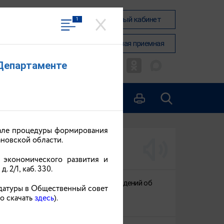
Вход в личный кабинет
1
ЛАСТИ
Общественная приемная
 Департаменте
чале процедуры формирования
новской области.
АКТУАЛЬНО
 экономического развития и
 2/1, каб. 330.
О предоставлении сведений об
идатуры в Общественный совет
инвестициях
о скачать
здесь
).
24.06.2026