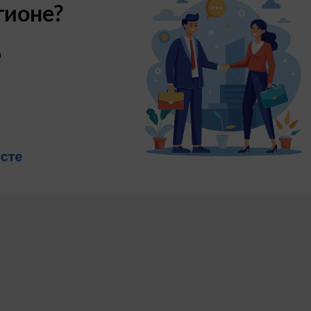
гионе?
о